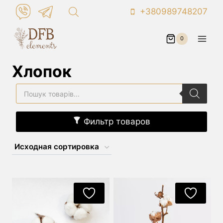
Перейти
+380989748207
к
контенту
0
Хлопок
Поиск
товаров
Фильтр товаров