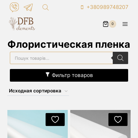
Перейти
+380989748207
к
контенту
0
Флористическая пленка
Поиск
товаров
Фильтр товаров