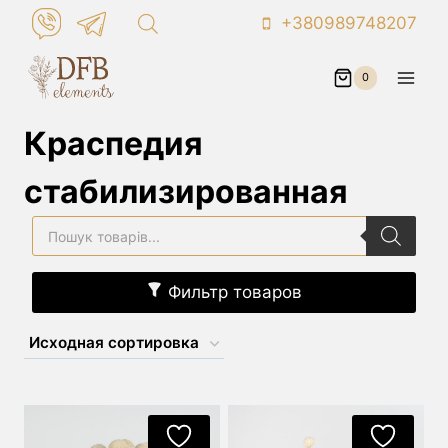
Перейти
+380989748207
к
контенту
0
Краспедия
стабилизированная
Поиск
товаров
Фильтр товаров