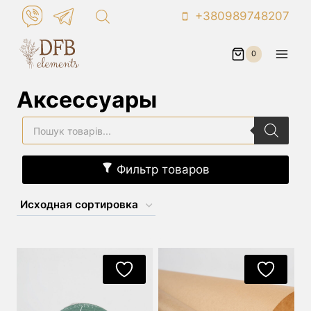
Перейти
+380989748207
к
контенту
0
Аксессуары
Поиск
товаров
Фильтр товаров