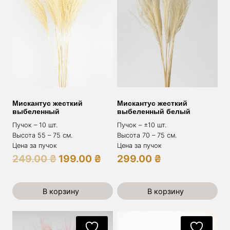
Мискантус жесткий
Мискантус жесткий
выбеленный
выбеленный белый
Пучок – 10 шт.
Пучок – ±10 шт.
Высота 55 – 75 см.
Высота 70 – 75 см.
Цена за пучок
Цена за пучок
Первоначальная
Текущая
249.00
₴
199.00
₴
299.00
₴
цена
цена:
составляла
199.00 ₴.
В корзину
В корзину
249.00 ₴.