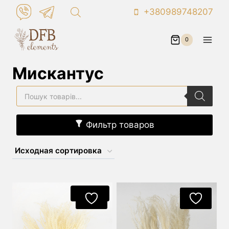
Перейти
+380989748207
к
контенту
0
Мискантус
Поиск
товаров
Фильтр товаров
Акция