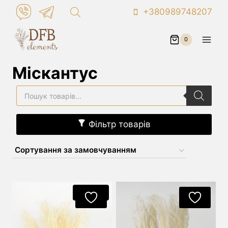
Skip
+380989748207
to
content
0
Міскантус
Пошук
товарів
Фільтр товарів
Акція