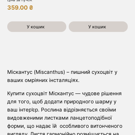
359.00
₴
У кошик
У кошик
Міскантус (Miscanthus) – пишний сухоцвіт у
ваших омріяних інсталяціях.
Купити сухоцвіт Міскантус — чудове рішення
для того, щоб додати природного шарму у
ваш інтер’єр. Рослина відрізняється своїми
видовженими листками ланцетоподібної
форми, що надає їй особливого витонченого
вигляду. Листя гармонійно розміщується на