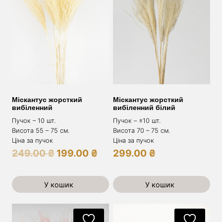
Міскантус жорсткий
Міскантус жорсткий
вибіленний
вибіленний білий
Пучок – 10 шт.
Пучок – ±10 шт.
Висота 55 – 75 см.
Висота 70 – 75 см.
Ціна за пучок
Ціна за пучок
Оригінальна
Поточна
249.00
₴
199.00
₴
299.00
₴
ціна:
ціна:
249.00 ₴.
199.00 ₴.
У кошик
У кошик