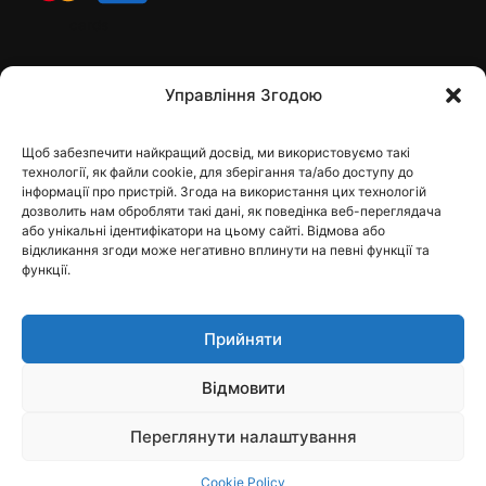
cards
Контакти
Управління Згодою
Щоб забезпечити найкращий досвід, ми використовуємо такі
Контакты
технології, як файли cookie, для зберігання та/або доступу до
інформації про пристрій. Згода на використання цих технологій
дозволить нам обробляти такі дані, як поведінка веб-переглядача
або унікальні ідентифікатори на цьому сайті. Відмова або
відкликання згоди може негативно вплинути на певні функції та
dfbelements@gmail.com
функції.
+38 098 9748207
Прийняти
Viber
Відмовити
Telegram
Instagram
Переглянути налаштування
Cookie Policy