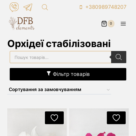
Skip
+380989748207
to
content
0
Орхідеї стабілізовані
Пошук
товарів
Фільтр товарів