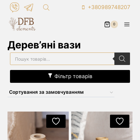
Skip
+380989748207
to
content
0
Дерев’яні вази
Пошук
товарів
Фільтр товарів