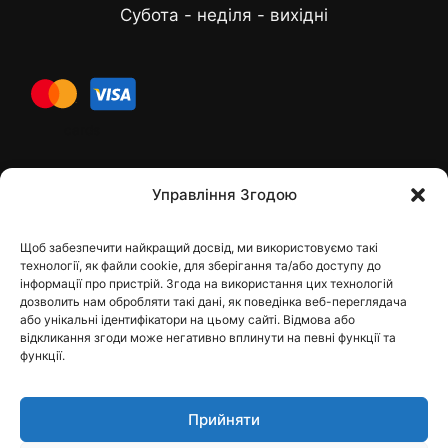
Субота - неділя - вихідні
cards
Контакти
Управління Згодою
Щоб забезпечити найкращий досвід, ми використовуємо такі
Контакты
технології, як файли cookie, для зберігання та/або доступу до
інформації про пристрій. Згода на використання цих технологій
дозволить нам обробляти такі дані, як поведінка веб-переглядача
або унікальні ідентифікатори на цьому сайті. Відмова або
відкликання згоди може негативно вплинути на певні функції та
dfbelements@gmail.com
функції.
+38 098 9748207
Прийняти
Viber