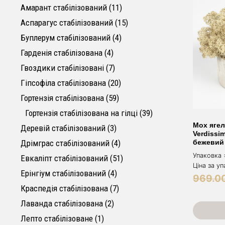
11 товарів
Амарант стабілізований
11
15 товарів
Аспарагус стабілізований
15
4 товари
Буплерум стабілізований
4
4 товари
Гарденія стабілізована
4
7 товарів
Гвоздики стабілізовані
7
20 товарів
Гіпсофіла cтабілізована
20
59 товарів
Гортензія стабілізована
59
39 товарів
Гортензія стабілізована на гілці
39
Мох ягел
3 товари
Деревій стабілізований
3
Verdissi
4 товари
Дрімграс стабілізований
4
бежевий
Упаковка 
51 товар
Евкаліпт стабілізований
51
Ціна за у
4 товари
Ерінгіум стабілізований
4
969.0
7 товарів
Краспедія стабілізована
7
2 товари
Лаванда стабілізована
2
1 товар
Лепто стабілізоване
1