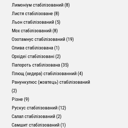
8 товарів
Лимоніум стабілізований
8
8 товарів
Листя стабілізоване
8
5 товарів
Льон стабілізований
5
8 товарів
Мох стабілізований
8
19 товарів
Озотамнус стабілізований
19
1 товар
Олива стабілізована
1
2 товари
Орхідеї стабілізовані
2
35 товарів
Папороть стабілізована
35
4 товари
Плющ (хедера) стабілізованний
4
Ранункулюс (жовтець) стабілізований
2 товари
2
9 товарів
Різне
9
12 товарів
Рускус стабілізований
12
2 товари
Салал стабілізований
2
1 товар
Самшит стабілізований
1