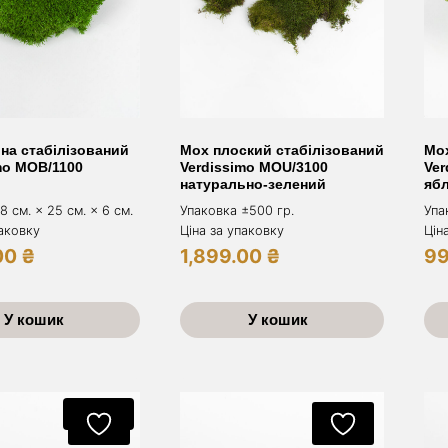
на стабілізований
Мох плоский стабілізований
Мох
mo MOB/1100
Verdissimo MOU/3100
Ver
натурально-зелений
яб
 см. × 25 см. × 6 см.
Упаковка ±500 гр.
Упа
паковку
Ціна за упаковку
Цін
00
₴
1,899.00
₴
9
У кошик
У кошик
Акція