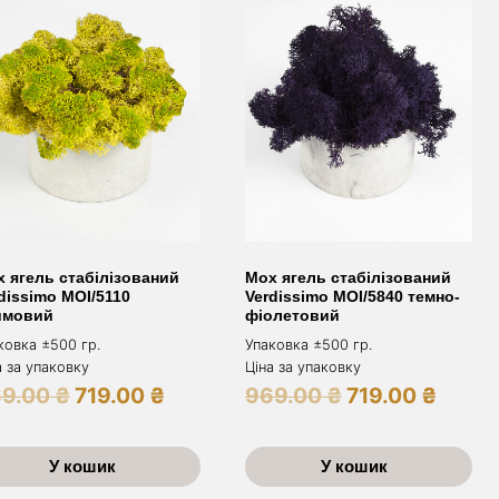
 ягель стабілізований
Мох ягель стабілізований
dissimo MOI/5110
Verdissimo MOI/5840 темно-
ймовий
фіолетовий
ковка ±500 гр.
Упаковка ±500 гр.
а за упаковку
Ціна за упаковку
Оригінальна
Поточна
Оригінальна
Пото
69.00
₴
719.00
₴
969.00
₴
719.00
₴
ціна:
ціна:
ціна:
ціна:
969.00 ₴.
719.00 ₴.
969.00 ₴.
719.0
У кошик
У кошик