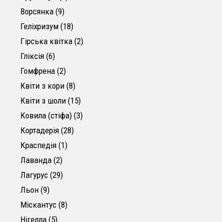
9 товарів
Ворсянка
9
18 товарів
Геліхризум
18
2 товари
Гірська квітка
2
6 товарів
Гліксія
6
2 товари
Гомфрена
2
8 товарів
Квіти з кори
8
15 товарів
Квіти з шоли
15
3 товари
Ковила (стіфа)
3
28 товарів
Кортадерія
28
1 товар
Краспедія
1
2 товари
Лаванда
2
29 товарів
Лагурус
29
9 товарів
Льон
9
8 товарів
Міскантус
8
5 товарів
Нігелла
5