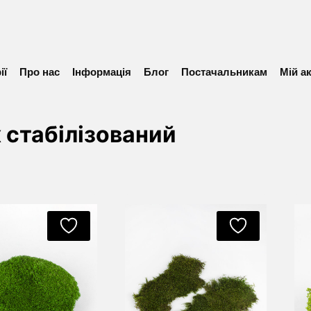
ії
Про нас
Інформація
Блог
Постачальникам
Мій а
 стабілізований