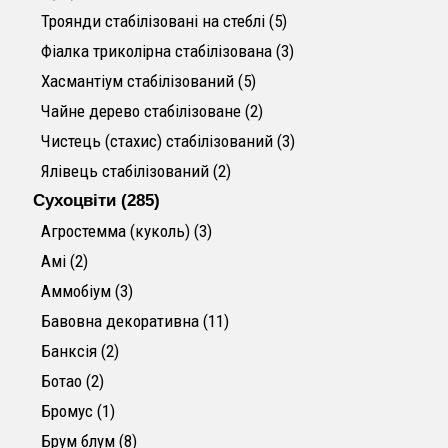
5 товарів
Троянди стабілізовані на стеблі
5
3 товари
Фіалка триколірна стабілізована
3
5 товарів
Хасмантіум стабілізований
5
2 товари
Чайне дерево стабілізоване
2
3 товари
Чистець (стахис) стабілізований
3
2 товари
Ялівець стабілізований
2
285 товарів
Сухоцвіти
285
3 товари
Агростемма (куколь)
3
2 товари
Амі
2
3 товари
Аммобіум
3
11 товарів
Бавовна декоративна
11
2 товари
Банксія
2
2 товари
Ботао
2
1 товар
Бромус
1
8 товарів
Брум блум
8