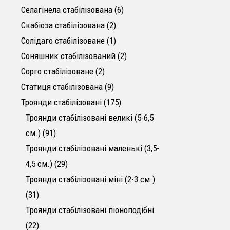
6 товарів
Селагінела стабілізована
6
2 товари
Скабіоза стабілізована
2
1 товар
Солідаго стабілізоване
1
2 товари
Соняшник стабілізований
2
2 товари
Сорго стабілізоване
2
9 товарів
Статиця стабілізована
9
175 товарів
Троянди стабілізовані
175
Троянди стабілізовані великі (5-6,5
91 товар
см.)
91
Троянди стабілізовані маленькі (3,5-
29 товарів
4,5 см.)
29
Троянди стабілізовані міні (2-3 см.)
31 товар
31
Троянди стабілізовані піоноподібні
22 товари
22