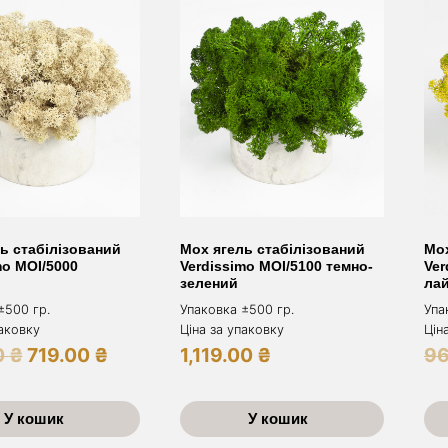
ь стабілізований
Мох ягель стабілізований
Мох
mo MOI/5000
Verdissimo MOI/5100 темно-
Ver
зелений
ла
±500 гр.
Упаковка ±500 гр.
Упа
паковку
Ціна за упаковку
Цін
Оригінальна
Поточна
0
₴
719.00
₴
1,119.00
₴
9
ціна:
ціна:
969.00 ₴.
719.00 ₴.
У кошик
У кошик