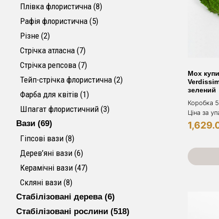
8 товарів
Плівка флористична
8
5 товарів
Рафія флористична
5
2 товари
Різне
2
7 товарів
Стрічка атласна
7
7 товарів
Стрічка репсова
7
Мох купи
2 товари
Тейп-стрічка флористична
2
Verdissi
зелений
1 товар
Фарба для квітів
1
Коробка 58
3 товари
Шпагат флористичний
3
Ціна за у
69 товарів
Вази
69
1,629.
8 товарів
Гіпсові вази
8
6 товарів
Дерев’яні вази
6
47 товарів
Керамічні вази
47
8 товарів
Скляні вази
8
6 товарів
Стабілізовані дерева
6
518 товарів
Стабілізовані рослини
518