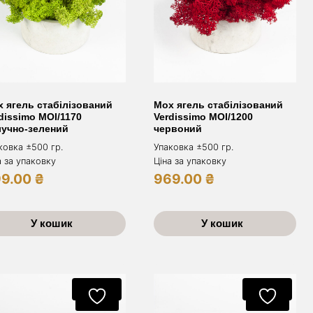
 ягель стабілізований
Мох ягель стабілізований
dissimo MOI/1170
Verdissimo MOI/1200
лучно-зелений
червоний
ковка ±500 гр.
Упаковка ±500 гр.
а за упаковку
Ціна за упаковку
99.00
₴
969.00
₴
У кошик
У кошик
Акція
Акція