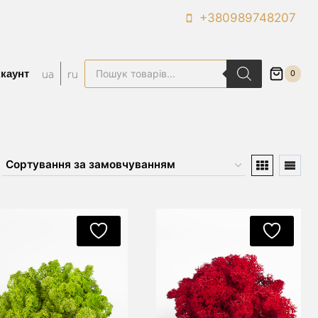
+380989748207
Пошук
ua
ru
ккаунт
0
товарів