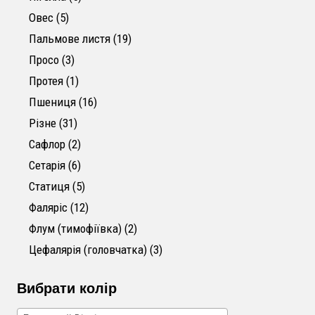
5 товарів
Овес
5
19 товарів
Пальмове листя
19
3 товари
Просо
3
1 товар
Протея
1
16 товарів
Пшениця
16
31 товар
Різне
31
2 товари
Сафлор
2
6 товарів
Сетарія
6
5 товарів
Статиця
5
12 товарів
Фаляріс
12
2 товари
Флум (тимофіївка)
2
3 товари
Цефалярія (головчатка)
3
Вибрати колір