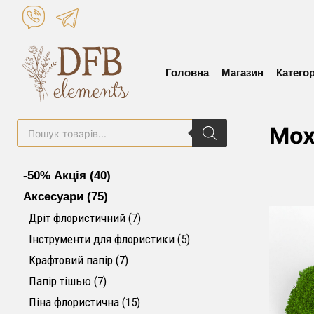
Skip
to
content
Головна
Магазин
Категор
Пошук
Мох
товарів
40 товарів
-50% Акція
40
75 товарів
Аксесуари
75
7 товарів
Дріт флористичний
7
5 товарів
Інструменти для флористики
5
7 товарів
Крафтовий папір
7
7 товарів
Папір тішью
7
15 товарів
Піна флористична
15