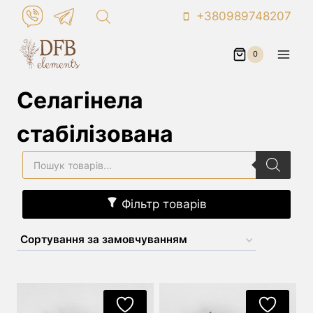
Skip
+380989748207
to
content
0
Селагінела
стабілізована
Пошук
товарів
Фільтр товарів