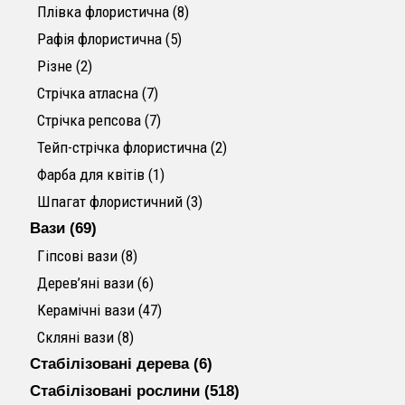
8 товарів
Плівка флористична
8
5 товарів
Рафія флористична
5
2 товари
Різне
2
7 товарів
Стрічка атласна
7
7 товарів
Стрічка репсова
7
2 товари
Тейп-стрічка флористична
2
1 товар
Фарба для квітів
1
3 товари
Шпагат флористичний
3
69 товарів
Вази
69
8 товарів
Гіпсові вази
8
6 товарів
Дерев’яні вази
6
47 товарів
Керамічні вази
47
8 товарів
Скляні вази
8
6 товарів
Стабілізовані дерева
6
518 товарів
Стабілізовані рослини
518