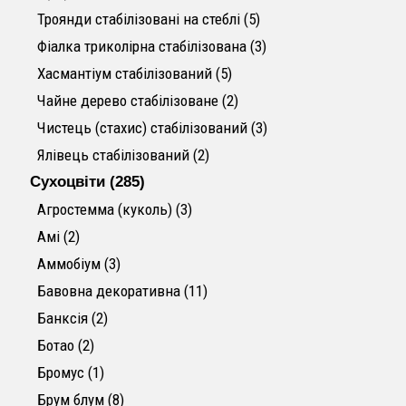
5 товарів
Троянди стабілізовані на стеблі
5
3 товари
Фіалка триколірна стабілізована
3
5 товарів
Хасмантіум стабілізований
5
2 товари
Чайне дерево стабілізоване
2
3 товари
Чистець (стахис) стабілізований
3
2 товари
Ялівець стабілізований
2
285 товарів
Сухоцвіти
285
3 товари
Агростемма (куколь)
3
2 товари
Амі
2
3 товари
Аммобіум
3
11 товарів
Бавовна декоративна
11
2 товари
Банксія
2
2 товари
Ботао
2
1 товар
Бромус
1
8 товарів
Брум блум
8