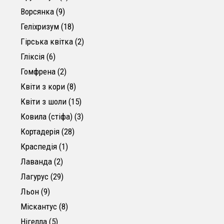
9 товарів
Ворсянка
9
18 товарів
Геліхризум
18
2 товари
Гірська квітка
2
6 товарів
Гліксія
6
2 товари
Гомфрена
2
8 товарів
Квіти з кори
8
15 товарів
Квіти з шоли
15
3 товари
Ковила (стіфа)
3
28 товарів
Кортадерія
28
1 товар
Краспедія
1
2 товари
Лаванда
2
29 товарів
Лагурус
29
9 товарів
Льон
9
8 товарів
Міскантус
8
5 товарів
Нігелла
5