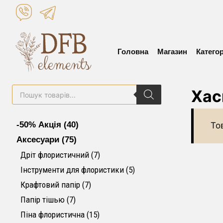
Skip
to
content
Головна
Магазин
Категор
Пошук
Хас
товарів
40 товарів
-50% Акція
40
То
75 товарів
Аксесуари
75
7 товарів
Дріт флористичний
7
5 товарів
Інструменти для флористики
5
7 товарів
Крафтовий папір
7
7 товарів
Папір тішью
7
15 товарів
Піна флористична
15