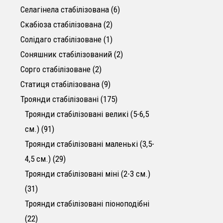
6 товарів
Селагінела стабілізована
6
2 товари
Скабіоза стабілізована
2
1 товар
Солідаго стабілізоване
1
2 товари
Соняшник стабілізований
2
2 товари
Сорго стабілізоване
2
9 товарів
Статиця стабілізована
9
175 товарів
Троянди стабілізовані
175
Троянди стабілізовані великі (5-6,5
91 товар
см.)
91
Троянди стабілізовані маленькі (3,5-
29 товарів
4,5 см.)
29
Троянди стабілізовані міні (2-3 см.)
31 товар
31
Троянди стабілізовані піоноподібні
22 товари
22