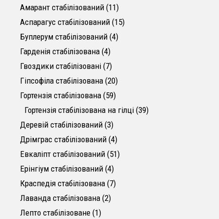
11 товарів
Амарант стабілізований
11
15 товарів
Аспарагус стабілізований
15
4 товари
Буплерум стабілізований
4
4 товари
Гарденія стабілізована
4
7 товарів
Гвоздики стабілізовані
7
20 товарів
Гіпсофіла cтабілізована
20
59 товарів
Гортензія стабілізована
59
39 товарів
Гортензія стабілізована на гілці
39
3 товари
Деревій стабілізований
3
4 товари
Дрімграс стабілізований
4
51 товар
Евкаліпт стабілізований
51
4 товари
Ерінгіум стабілізований
4
7 товарів
Краспедія стабілізована
7
2 товари
Лаванда стабілізована
2
1 товар
Лепто стабілізоване
1