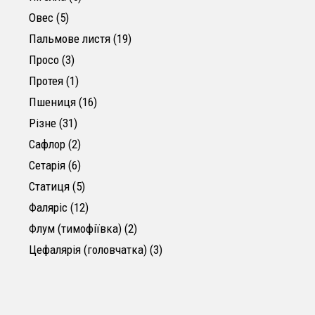
5 товарів
Овес
5
19 товарів
Пальмове листя
19
3 товари
Просо
3
1 товар
Протея
1
16 товарів
Пшениця
16
31 товар
Різне
31
2 товари
Сафлор
2
6 товарів
Сетарія
6
5 товарів
Статиця
5
12 товарів
Фаляріс
12
2 товари
Флум (тимофіївка)
2
3 товари
Цефалярія (головчатка)
3