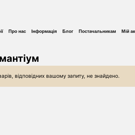
ії
Про нас
Інформація
Блог
Постачальникам
Мій а
мантіум
варів, відповідних вашому запиту, не знайдено.