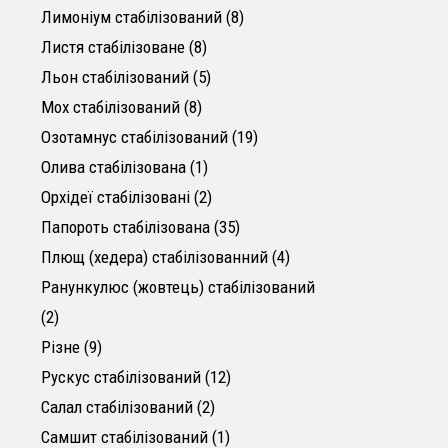
8 товарів
Лимоніум стабілізований
8
8 товарів
Листя стабілізоване
8
5 товарів
Льон стабілізований
5
8 товарів
Мох стабілізований
8
19 товарів
Озотамнус стабілізований
19
1 товар
Олива стабілізована
1
2 товари
Орхідеї стабілізовані
2
35 товарів
Папороть стабілізована
35
4 товари
Плющ (хедера) стабілізованний
4
Ранункулюс (жовтець) стабілізований
2 товари
2
9 товарів
Різне
9
12 товарів
Рускус стабілізований
12
2 товари
Салал стабілізований
2
1 товар
Самшит стабілізований
1