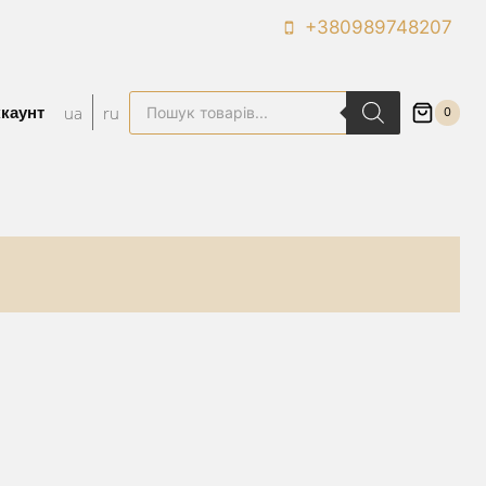
+380989748207
Пошук
ua
ru
ккаунт
0
товарів