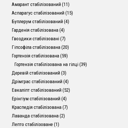
11 товарів
Амарант стабілізований
11
15 товарів
Аспарагус стабілізований
15
4 товари
Буплерум стабілізований
4
4 товари
Гарденія стабілізована
4
7 товарів
Гвоздики стабілізовані
7
20 товарів
Гіпсофіла cтабілізована
20
59 товарів
Гортензія стабілізована
59
39 товарів
Гортензія стабілізована на гілці
39
3 товари
Деревій стабілізований
3
4 товари
Дрімграс стабілізований
4
52 товари
Евкаліпт стабілізований
52
4 товари
Ерінгіум стабілізований
4
7 товарів
Краспедія стабілізована
7
2 товари
Лаванда стабілізована
2
1 товар
Лепто стабілізоване
1