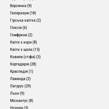
9 товарів
Ворсянка
9
18 товарів
Геліхризум
18
2 товари
Гірська квітка
2
6 товарів
Гліксія
6
2 товари
Гомфрена
2
8 товарів
Квіти з кори
8
15 товарів
Квіти з шоли
15
3 товари
Ковила (стіфа)
3
28 товарів
Кортадерія
28
1 товар
Краспедія
1
2 товари
Лаванда
2
29 товарів
Лагурус
29
9 товарів
Льон
9
8 товарів
Міскантус
8
5 товарів
Нігелла
5