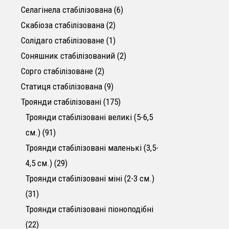
6 товарів
Селагінела стабілізована
6
2 товари
Скабіоза стабілізована
2
1 товар
Солідаго стабілізоване
1
2 товари
Соняшник стабілізований
2
2 товари
Сорго стабілізоване
2
9 товарів
Статиця стабілізована
9
175 товарів
Троянди стабілізовані
175
Троянди стабілізовані великі (5-6,5
91 товар
см.)
91
Троянди стабілізовані маленькі (3,5-
29 товарів
4,5 см.)
29
Троянди стабілізовані міні (2-3 см.)
31 товар
31
Троянди стабілізовані піоноподібні
22 товари
22