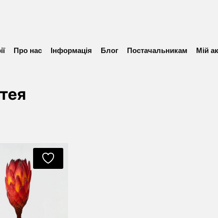
ії
Про нас
Інформація
Блог
Постачальникам
Мій а
тея