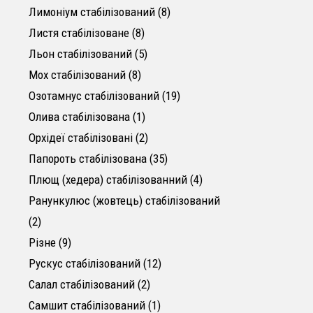
8 товарів
Лимоніум стабілізований
8
8 товарів
Листя стабілізоване
8
5 товарів
Льон стабілізований
5
8 товарів
Мох стабілізований
8
19 товарів
Озотамнус стабілізований
19
1 товар
Олива стабілізована
1
2 товари
Орхідеї стабілізовані
2
35 товарів
Папороть стабілізована
35
4 товари
Плющ (хедера) стабілізованний
4
Ранункулюс (жовтець) стабілізований
2 товари
2
9 товарів
Різне
9
12 товарів
Рускус стабілізований
12
2 товари
Салал стабілізований
2
1 товар
Самшит стабілізований
1