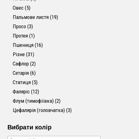
5 товарів
Овес
5
19 товарів
Пальмове листя
19
3 товари
Просо
3
1 товар
Протея
1
16 товарів
Пшениця
16
31 товар
Різне
31
2 товари
Сафлор
2
6 товарів
Сетарія
6
5 товарів
Статиця
5
12 товарів
Фаляріс
12
2 товари
Флум (тимофіївка)
2
3 товари
Цефалярія (головчатка)
3
Вибрати колір