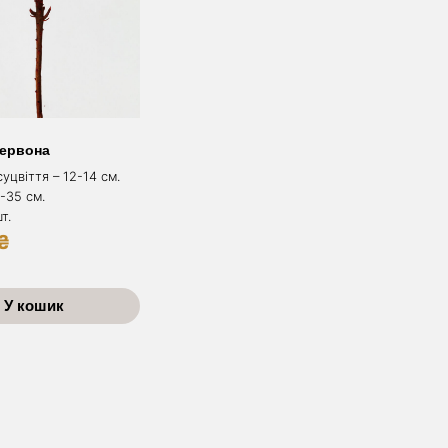
червона
уцвіття – 12-14 см.
-35 см.
т.
₴
У кошик