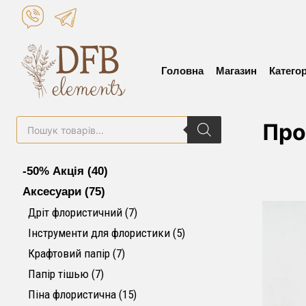
Skip
to
content
Головна
Магазин
Категор
Пошук
Про
товарів
40 товарів
-50% Акція
40
75 товарів
Аксесуари
75
7 товарів
Дріт флористичний
7
5 товарів
Інструменти для флористики
5
7 товарів
Крафтовий папір
7
7 товарів
Папір тішью
7
15 товарів
Піна флористична
15