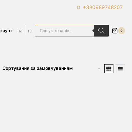
+380989748207
Пошук
ua
ru
ккаунт
0
товарів