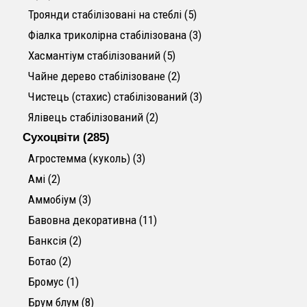
5 товарів
Троянди стабілізовані на стеблі
5
3 товари
Фіалка триколірна стабілізована
3
5 товарів
Хасмантіум стабілізований
5
2 товари
Чайне дерево стабілізоване
2
3 товари
Чистець (стахис) стабілізований
3
2 товари
Ялівець стабілізований
2
285 товарів
Сухоцвіти
285
3 товари
Агростемма (куколь)
3
2 товари
Амі
2
3 товари
Аммобіум
3
11 товарів
Бавовна декоративна
11
2 товари
Банксія
2
2 товари
Ботао
2
1 товар
Бромус
1
8 товарів
Брум блум
8