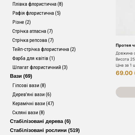
8 товарів
Плівка флористична
8
5 товарів
Рафія флористична
5
2 товари
Різне
2
7 товарів
Стрічка атласна
7
7 товарів
Стрічка репсова
7
Протея 
2 товари
Тейп-стрічка флористична
2
Довжина с
1 товар
Фарба для квітів
1
Висота 25
Ціна за 1 ш
3 товари
Шпагат флористичний
3
69.00
69 товарів
Вази
69
8 товарів
Гіпсові вази
8
6 товарів
Дерев’яні вази
6
47 товарів
Керамічні вази
47
8 товарів
Скляні вази
8
6 товарів
Стабілізовані дерева
6
519 товарів
Стабілізовані рослини
519