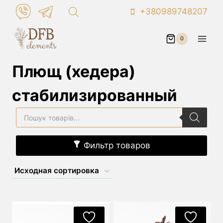
Перейти
+380989748207
к
контенту
0
Плющ (хедера)
стабилизированный
Поиск
товаров
Фильтр товаров