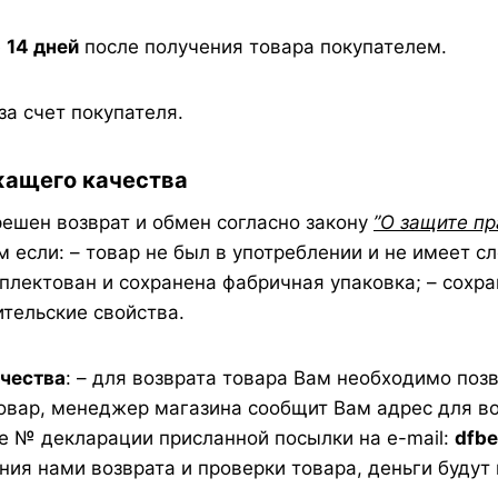
е
14 дней
после получения товара покупателем.
а счет покупателя.
ащего качества
ешен возврат и обмен согласно закону
”О защите пр
 если: – товар не был в употреблении и не имеет с
омплектован и сохранена фабричная упаковка; – сохр
ительские свойства.
ачества
: – для возврата товара Вам необходимо поз
овар, менеджер магазина сообщит Вам адрес для во
те № декларации присланной посылки на e-mail:
dfb
ения нами возврата и проверки товара, деньги будут