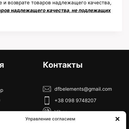
 и возврате товаров надлежащего качества,
аров надлежащего качества, не подлежащих
я
Контакты
dfbelements@gmail.com
ор
а
+38 098 9748207
Viber
боты:
Управление согласием
Telegram
тница с 10:00