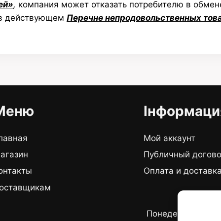
ей»
,
компания может отказать потребителю в обмене
 в действующем
Перечне непродовольственных тов
Меню
Інформаци
лавная
Мой аккаунт
агазин
Публичный догов
онтакты
Оплата и доставк
оставщикам
График ра
Понедельник - пя