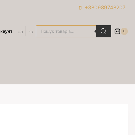
+380989748207
Поиск
ua
ru
каунт
0
товаров