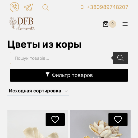
Перейти
+380989748207
к
контенту
0
Цветы из коры
Поиск
товаров
Фильтр товаров