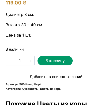
119.00
₴
Диаметр 8 см.
Высота 30 – 40 см.
Цена за 1 шт.
В наличии
Количество
В корзину
товара
Магнолия
Добавить в список желаний
бол
ярко-
Артикул:
901dfmag1brpin
Категории:
Сухоцветы
,
Цветы из коры
розовая
Похожие Цветы из коры