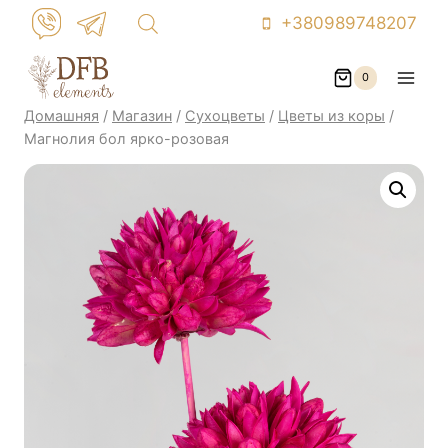
Перейти
+380989748207
к
контенту
0
Домашняя
/
Магазин
/
Сухоцветы
/
Цветы из коры
/
Магнолия бол ярко-розовая