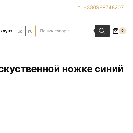
+380989748207
Поиск
ua
ru
каунт
0
товаров
искуственной ножке синий