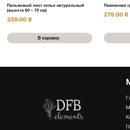
Пальмовый лист копье натуральный
Пампасная т
(высота 60 – 70 см)
279.00
₴
359.00
₴
В корзину
Г
М
К
П