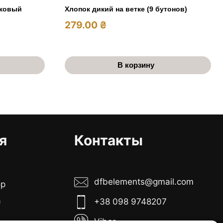
иковый
Хлопок дикий на ветке (9 бутонов)
279.00
₴
В корзину
я
Контакты
dfbelements@gmail.com
ор
а
+38 098 9748207
Viber