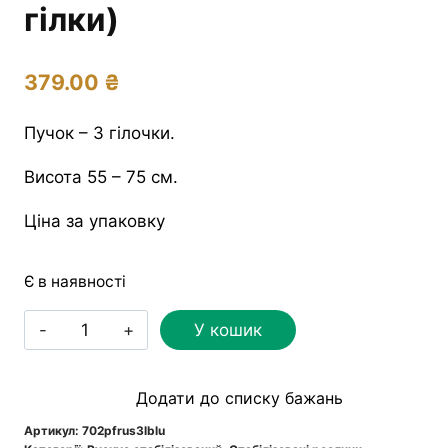
гілки)
379.00
₴
Пучок – 3 гілочки.
Висота 55 – 75 см.
Ціна за упаковку
Є в наявності
Рускус
У кошик
стабілізований
світло-
Додати до списку бажань
блакитний
(3
Артикул:
702pfrus3lblu