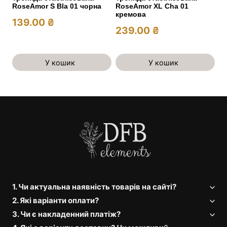
RoseAmor S Bla 01 чорна
RoseAmor XL Cha 01
кремова
139.00
₴
239.00
₴
У кошик
У кошик
1. Чи актуальна наявність товарів на сайті?
2. Які варіанти оплати?
3. Чи є накладенний платіж?