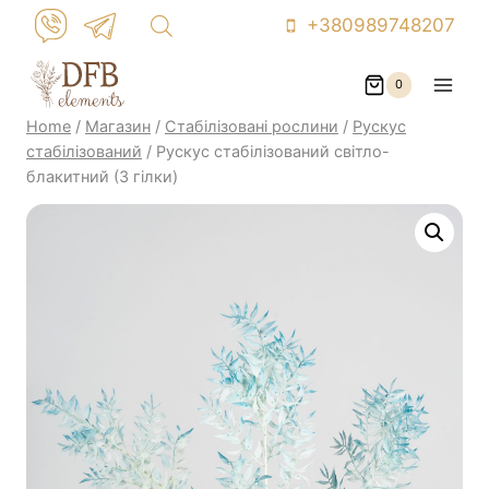
Skip
+380989748207
to
content
0
Home
/
Магазин
/
Стабілізовані рослини
/
Рускус
стабілізований
/
Рускус стабілізований світло-
блакитний (3 гілки)