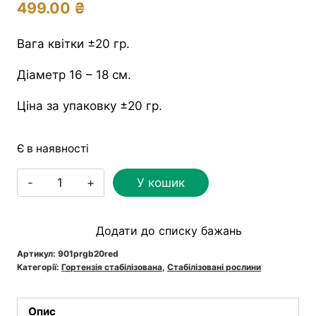
499.00
₴
Вага квітки ±20 гр.
Діаметр 16 – 18 см.
Ціна за упаковку ±20 гр.
Є в наявності
Гортензія
У кошик
стабілізована
червона
Додати до списку бажань
кількість
Артикул:
901prgb20red
Категорії:
Гортензія стабілізована
,
Стабілізовані рослини
Опис