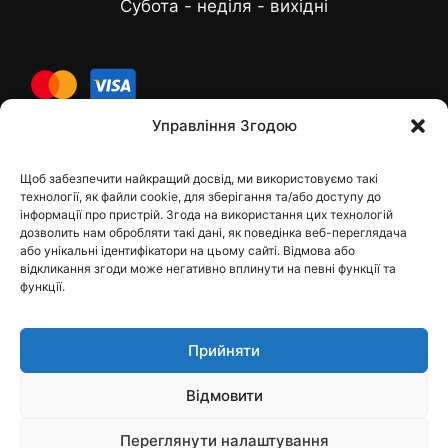
Субота - неділя - вихідні
cards
Управління Згодою
Щоб забезпечити найкращий досвід, ми використовуємо такі
Контакти
технології, як файли cookie, для зберігання та/або доступу до
інформації про пристрій. Згода на використання цих технологій
дозволить нам обробляти такі дані, як поведінка веб-переглядача
або унікальні ідентифікатори на цьому сайті. Відмова або
відкликання згоди може негативно вплинути на певні функції та
dfbelements@gmail.com
функції.
+38 098 9748207
Прийняти
Viber
Відмовити
Telegram
Instagram
Переглянути налаштування