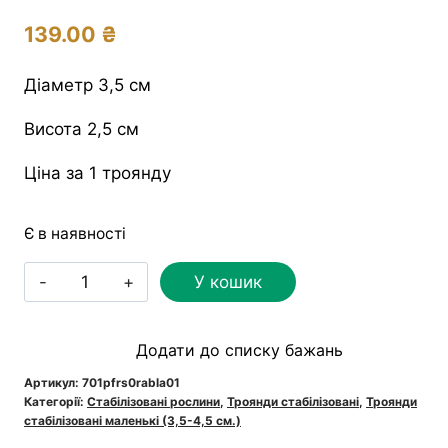
139.00
₴
Діаметр 3,5 см
Висота 2,5 см
Ціна за 1 троянду
Є в наявності
Троянда
У кошик
стабілізована
RoseAmor
Додати до списку бажань
S
Bla
Артикул:
701pfrs0rabla01
Категорії:
Стабілізовані рослини
,
Троянди стабілізовані
,
Троянди
01
стабілізовані маленькі (3,5-4,5 см.)
чорна