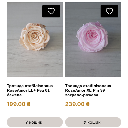
Троянда стабілізована
Троянда стабілізована
RoseAmor LL+ Pea 01
RoseAmor XL Pin 99
бежева
яскраво-рожева
199.00
₴
239.00
₴
У кошик
У кошик