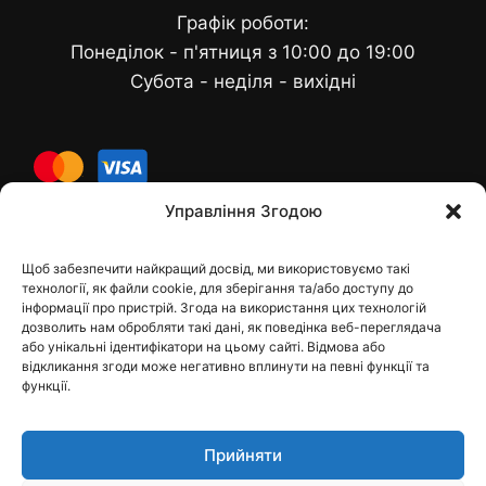
Графік роботи:
Понеділок - п'ятниця з 10:00 до 19:00
Субота - неділя - вихідні
cards
Управління Згодою
Щоб забезпечити найкращий досвід, ми використовуємо такі
Контакти
технології, як файли cookie, для зберігання та/або доступу до
інформації про пристрій. Згода на використання цих технологій
дозволить нам обробляти такі дані, як поведінка веб-переглядача
або унікальні ідентифікатори на цьому сайті. Відмова або
відкликання згоди може негативно вплинути на певні функції та
dfbelements@gmail.com
функції.
+38 098 9748207
Прийняти
Viber