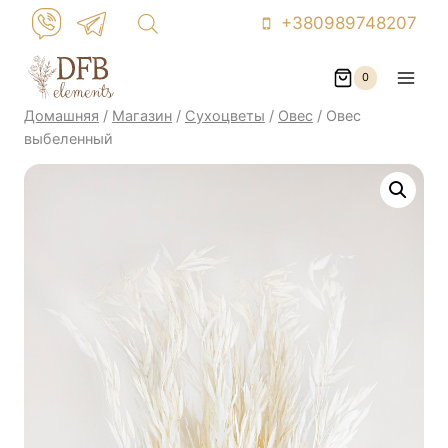
Перейти
+380989748207
к
контенту
0
Домашняя
/
Магазин
/
Сухоцветы
/
Овес
/
Овес
выбеленный