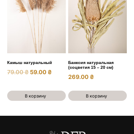
Камыш натуральный
Банксия натуральная
(соцветия 15 – 20 см)
Первоначальная
Текущая
79.00
₴
59.00
₴
269.00
₴
цена
цена:
составляла
59.00 ₴.
В корзину
В корзину
79.00 ₴.