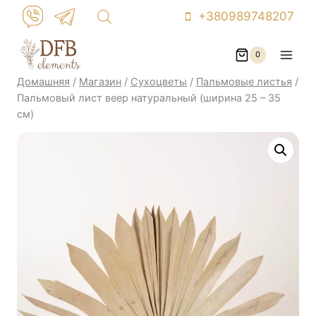
Перейти
+380989748207
к
контенту
0
Домашняя
/
Магазин
/
Сухоцветы
/
Пальмовые листья
/
Пальмовый лист веер натуральный (ширина 25 – 35
см)