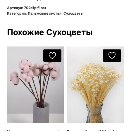
веер
Артикул:
702dfplf1nat
Категории:
Пальмовые листья
,
Сухоцветы
натуральный
(ширина
Похожие Сухоцветы
25
–
35
см)