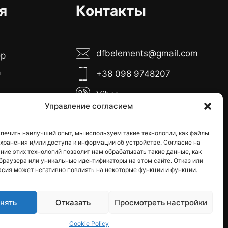
я
Контакты
dfbelements@gmail.com
ор
а
+38 098 9748207
Viber
боты:
Управление согласием
Telegram
тница с 10:00
00
печить наилучший опыт, мы используем такие технологии, как файлы
Instagram
я хранения и/или доступа к информации об устройстве. Согласие на
кресенье -
ние этих технологий позволит нам обрабатывать такие данные, как
е дни
браузера или уникальные идентификаторы на этом сайте. Отказ или
асия может негативно повлиять на некоторые функции и функции.
нять
Отказать
Просмотреть настройки
Cookie Policy