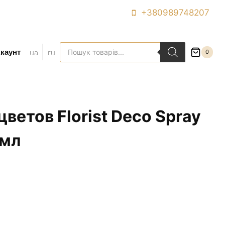
+380989748207
Поиск
ua
ru
каунт
0
товаров
цветов Florist Deco Spray
 мл