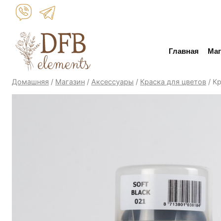
Перейти
к
контенту
Главная
Маг
Домашняя
/
Магазин
/
Аксессуары
/
Краска для цветов
/
Кр