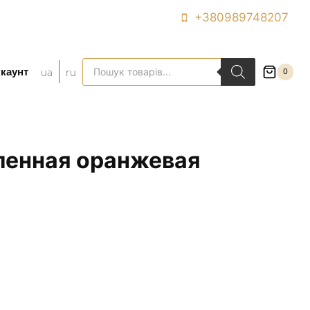
+380989748207
Поиск
ua
ru
каунт
0
товаров
ленная оранжевая