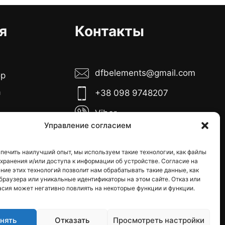
я
Контакты
dfbelements@gmail.com
ор
а
+38 098 9748207
Viber
боты:
Управление согласием
Telegram
тница с 10:00
00
печить наилучший опыт, мы используем такие технологии, как файлы
Instagram
я хранения и/или доступа к информации об устройстве. Согласие на
кресенье -
ние этих технологий позволит нам обрабатывать такие данные, как
е дни
браузера или уникальные идентификаторы на этом сайте. Отказ или
асия может негативно повлиять на некоторые функции и функции.
нять
Отказать
Просмотреть настройки