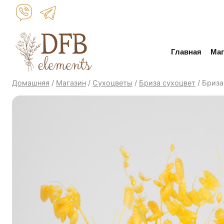
Перейти
к
контенту
Главная
Маг
Домашняя
/
Магазин
/
Сухоцветы
/
Бриза сухоцвет
/
Бриза