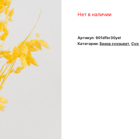
Нет в наличии
Артикул:
901dfbr30yel
Категории:
Бриза сухоцвет
,
Сух