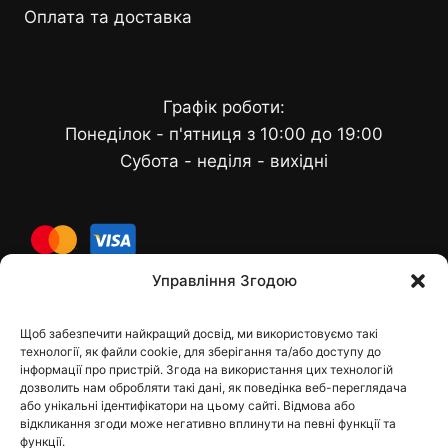
Оплата та доставка
Графік роботи:
Понеділок - п'ятниця з 10:00 до 19:00
Субота - неділя - вихідні
cards
Управління Згодою
Щоб забезпечити найкращий досвід, ми використовуємо такі
Контакти
технології, як файли cookie, для зберігання та/або доступу до
інформації про пристрій. Згода на використання цих технологій
дозволить нам обробляти такі дані, як поведінка веб-переглядача
або унікальні ідентифікатори на цьому сайті. Відмова або
відкликання згоди може негативно вплинути на певні функції та
dfbelements@gmail.com
функції.