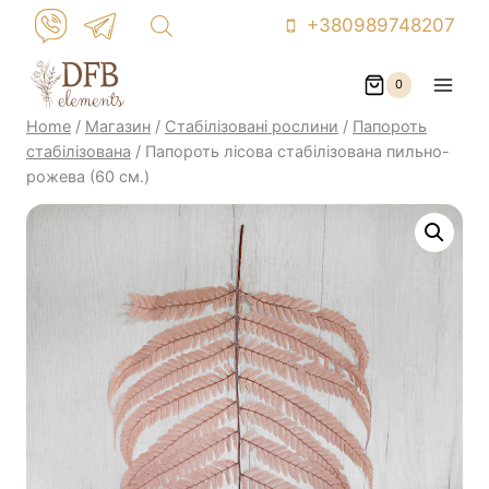
Skip
+380989748207
to
content
0
Home
/
Магазин
/
Стабілізовані рослини
/
Папороть
стабілізована
/
Папороть лісова стабілізована пильно-
рожева (60 см.)