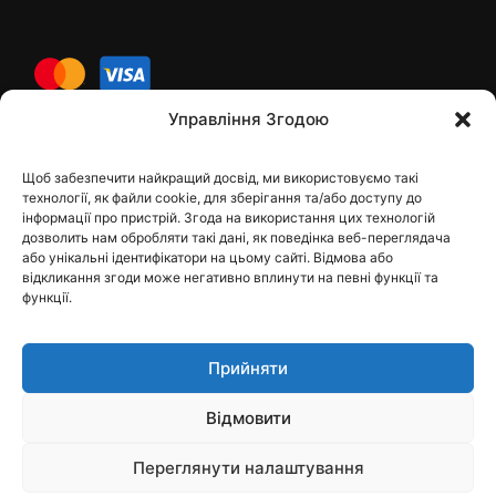
cards
Управління Згодою
Щоб забезпечити найкращий досвід, ми використовуємо такі
Контакти
технології, як файли cookie, для зберігання та/або доступу до
інформації про пристрій. Згода на використання цих технологій
дозволить нам обробляти такі дані, як поведінка веб-переглядача
або унікальні ідентифікатори на цьому сайті. Відмова або
відкликання згоди може негативно вплинути на певні функції та
dfbelements@gmail.com
функції.
+38 098 9748207
Прийняти
Viber
Telegram
Відмовити
Instagram
Переглянути налаштування