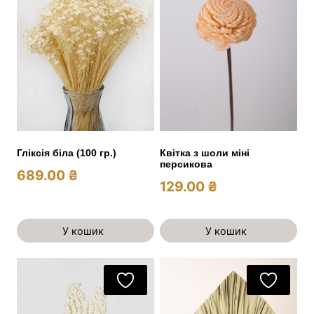
Гліксія біла (100 гр.)
Квітка з шоли міні
персикова
689.00
₴
129.00
₴
У кошик
У кошик