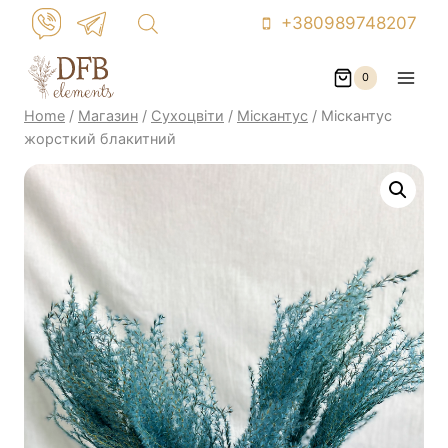
Skip
+380989748207
to
content
0
Home
/
Магазин
/
Сухоцвіти
/
Міскантус
/
Міскантус
жорсткий блакитний