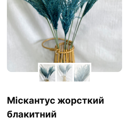
Міскантус жорсткий
блакитний