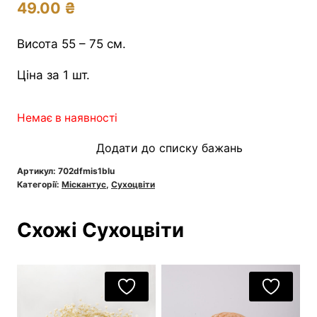
49.00
₴
Висота 55 – 75 см.
Ціна за 1 шт.
Немає в наявності
Додати до списку бажань
Артикул:
702dfmis1blu
Категорії:
Міскантус
,
Сухоцвіти
Схожі Сухоцвіти