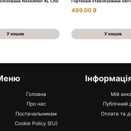
білізована RoseAmor XL Cho
Гортензія стабілізована сві
499.00
₴
У кошик
У кошик
Меню
Інформаці
Головна
Мій акк
Про нас
Публічний 
Постачальникам
Оплата та д
Cookie Policy (EU)