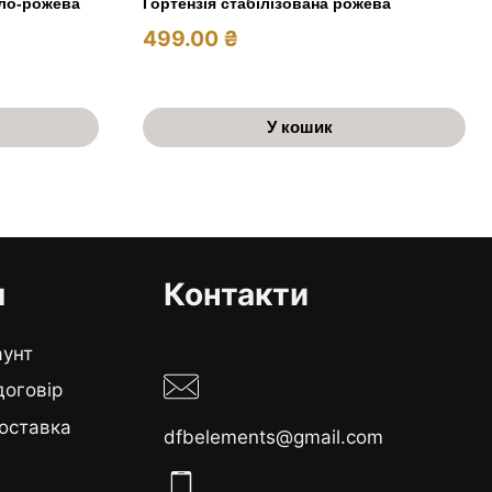
тло-рожева
Гортензія стабілізована рожева
499.00
₴
У кошик
я
Контакти
аунт
договір
оставка
dfbelements@gmail.com