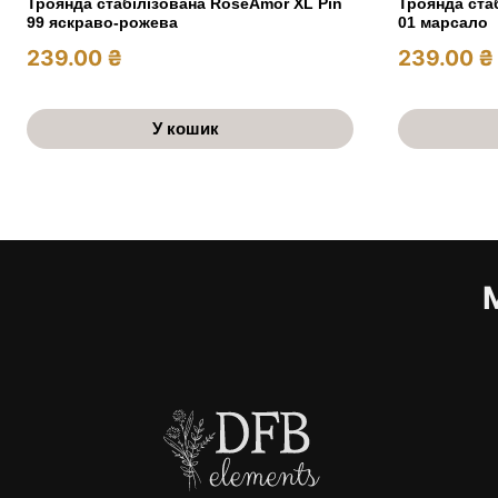
Троянда стабілізована RoseAmor XL Pin
Троянда ста
99 яскраво-рожева
01 марсало
239.00
₴
239.00
₴
У кошик