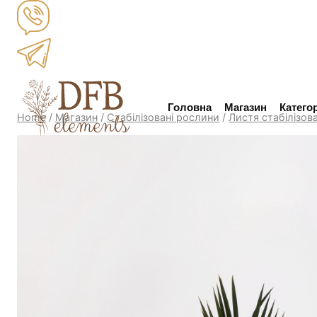
Skip
to
content
Головна
Магазин
Категор
Home
/
Магазин
/
Стабілізовані рослини
/
Листя стабілізов