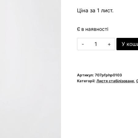
Ціна за 1 лист.
Є в наявності
Листя
У кош
фінікової
пальми
стабілізоване
Verdissimo
Артикул:
707pfphp0103
Категорії:
Листя стабілізоване
,
PHP/0103
зелене
кількість