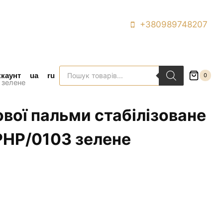
+380989748207
Пошук
ккаунт
ua
ru
0
товарів
 зелене
ової пальми стабілізоване
PHP/0103 зелене