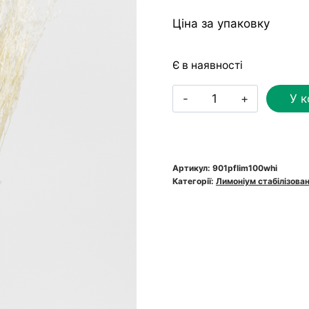
Ціна за упаковку
Є в наявності
Лимоніум
У 
стабілізований
вибілений
білий
кількість
Артикул:
901pflim100whi
Категорії:
Лимоніум стабілізова