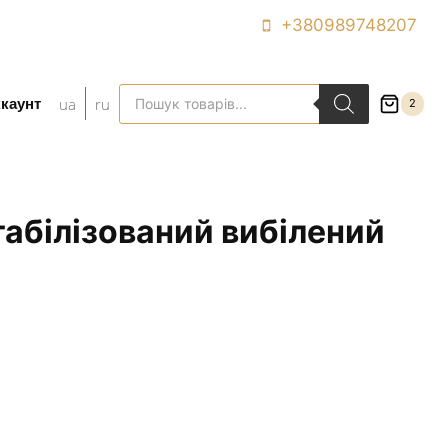
+380989748207
Пошук
ua
ru
ккаунт
2
товарів
абілізований вибілений