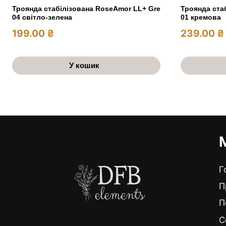
Троянда стабілізована RoseAmor LL+ Gre
Троянда ста
04 світло-зелена
01 кремова
199.00
₴
239.00
₴
У кошик
Г
П
П
C