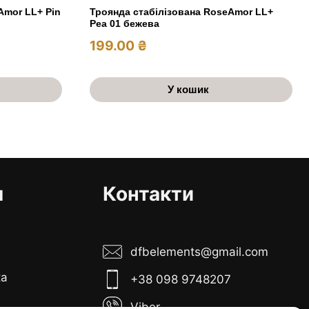
Троянда стабілізована RoseAmor LL+
Amor LL+ Pin
Pea 01 бежева
199.00
₴
У кошик
я
Контакти
dfbelements@gmail.com
ка
+38 098 9748207
Viber