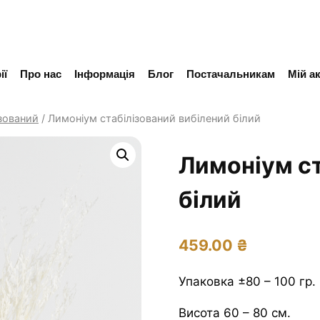
ії
Про нас
Інформація
Блог
Постачальникам
Мій а
зований
/
Лимоніум стабілізований вибілений білий
Лимоніум ст
білий
459.00
₴
Упаковка ±80 – 100 гр.
Висота 60 – 80 см.