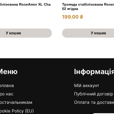
білізована RoseAmor XL Cha
Троянда стабілізована Rose
02 ягідна
199.00
₴
У кошик
У кошик
Меню
Інформаці
оловна
Мій аккаунт
ро нас
Публічний договір
остачальникам
Оплата та достав
ookie Policy (EU)