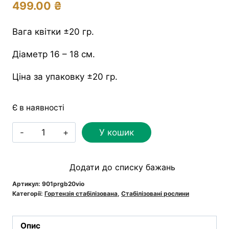
499.00
₴
Вага квітки ±20 гр.
Діаметр 16 – 18 см.
Ціна за упаковку ±20 гр.
Є в наявності
Гортензія
У кошик
стабілізована
фіолетова
Додати до списку бажань
кількість
Артикул:
901prgb20vio
Категорії:
Гортензія стабілізована
,
Стабілізовані рослини
Опис