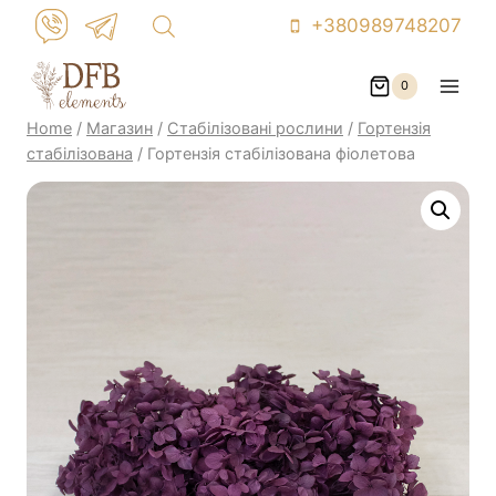
Skip
+380989748207
to
content
0
Home
/
Магазин
/
Стабілізовані рослини
/
Гортензія
стабілізована
/
Гортензія стабілізована фіолетова