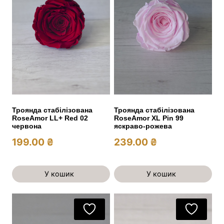
Троянда стабілізована
Троянда стабілізована
RoseAmor LL+ Red 02
RoseAmor XL Pin 99
червона
яскраво-рожева
199.00
₴
239.00
₴
У кошик
У кошик