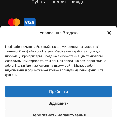
Субота - неділя - вихідні
cards
Управління Згодою
Щоб забезпечити найкращий досвід, ми використовуємо такі
Контакти
технології, як файли cookie, для зберігання та/або доступу до
інформації про пристрій. Згода на використання цих технологій
дозволить нам обробляти такі дані, як поведінка веб-переглядача
або унікальні ідентифікатори на цьому сайті. Відмова або
відкликання згоди може негативно вплинути на певні функції та
dfbelements@gmail.com
функції.
+38 098 9748207
Прийняти
Viber
Відмовити
Telegram
Instagram
Переглянути налаштування