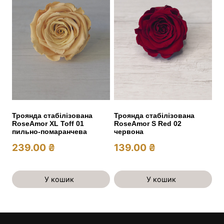
Троянда стабілізована
Троянда стабілізована
RoseAmor XL Toff 01
RoseAmor S Red 02
пильно-помаранчева
червона
239.00
₴
139.00
₴
У кошик
У кошик