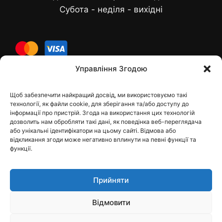
Субота - неділя - вихідні
cards
Управління Згодою
Щоб забезпечити найкращий досвід, ми використовуємо такі
Контакти
технології, як файли cookie, для зберігання та/або доступу до
інформації про пристрій. Згода на використання цих технологій
дозволить нам обробляти такі дані, як поведінка веб-переглядача
або унікальні ідентифікатори на цьому сайті. Відмова або
відкликання згоди може негативно вплинути на певні функції та
dfbelements@gmail.com
функції.
+38 098 9748207
Прийняти
Viber
Telegram
Відмовити