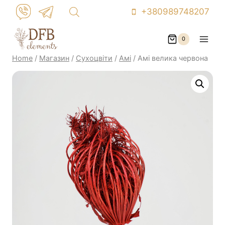
Skip
+380989748207
to
content
0
Home
/
Магазин
/
Сухоцвіти
/
Амі
/
Амі велика червона