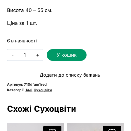
Висота 40 – 55 см.
Ціна за 1 шт.
Є в наявності
Амі
У кошик
велика
червона
Додати до списку бажань
кількість
Артикул:
710dfam1red
Категорії:
Амі
,
Сухоцвіти
Схожі Сухоцвіти