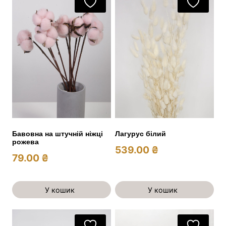
Бавовна на штучній ніжці
Лагурус білий
рожева
539.00
₴
79.00
₴
У кошик
У кошик