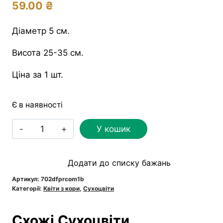
59.00
₴
Діаметр 5 см.
Висота 25-35 см.
Ціна за 1 шт.
Є в наявності
Протея
У кошик
Компакто
Розетта
Додати до списку бажань
натуральна
кількість
Артикул:
702dfprcom1b
Категорії:
Квіти з кори
,
Сухоцвіти
Схожі Сухоцвіти