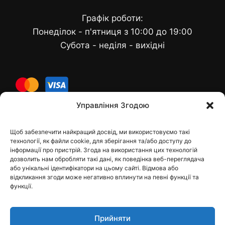
Графік роботи:
Понеділок - п'ятниця з 10:00 до 19:00
Субота - неділя - вихідні
cards
Управління Згодою
Щоб забезпечити найкращий досвід, ми використовуємо такі
Контакти
технології, як файли cookie, для зберігання та/або доступу до
інформації про пристрій. Згода на використання цих технологій
дозволить нам обробляти такі дані, як поведінка веб-переглядача
або унікальні ідентифікатори на цьому сайті. Відмова або
відкликання згоди може негативно вплинути на певні функції та
dfbelements@gmail.com
функції.
+38 098 9748207
Прийняти
Viber