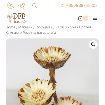
Skip
+380989748207
to
content
0
Home
/
Магазин
/
Сухоцвіти
/
Квіти з кори
/
Протея
Компакто Розетта натуральна