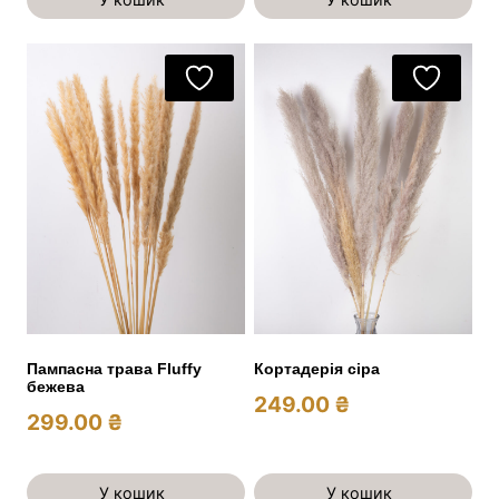
Пампасна трава Fluffy
Кортадерія сіра
бежева
249.00
₴
299.00
₴
У кошик
У кошик