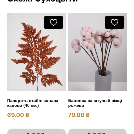
Папороть стабілізована
Бавовна на штучній ніжці
кавова (40 см.)
рожева
69.00
₴
79.00
₴
У кошик
У кошик