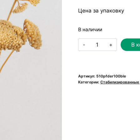
Цена за упаковку
В наличии
Количество
В к
товара
Тысячелистник
стабилизированн
выбеленный
Артикул:
510pfder100ble
Категории:
Стабилизированные