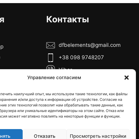
я
Контакты
dfbelements@gmail.com
ор
а
+38 098 9748207
Viber
боты:
Управление согласием
Telegram
тница с 10:00
00
печить наилучший опыт, мы используем такие технологии, как файлы
Instagram
я хранения и/или доступа к информации об устройстве. Согласие на
кресенье -
ние этих технологий позволит нам обрабатывать такие данные, как
е дни
браузера или уникальные идентификаторы на этом сайте. Отказ или
асия может негативно повлиять на некоторые функции и функции.
нять
Отказать
Просмотреть настройки