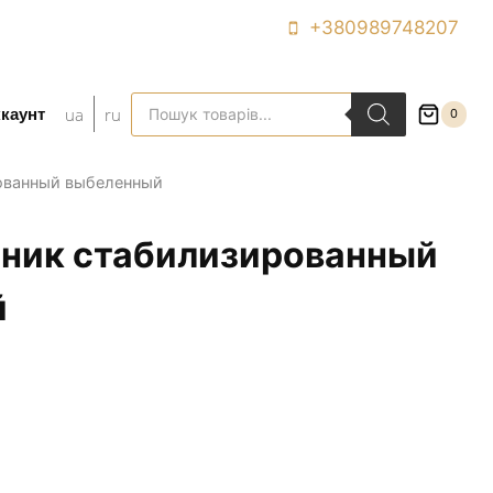
+380989748207
Поиск
ua
ru
каунт
0
товаров
ованный выбеленный
ник стабилизированный
й