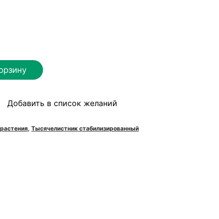
орзину
Добавить в список желаний
ый
 растения
,
Тысячелистник стабилизированный