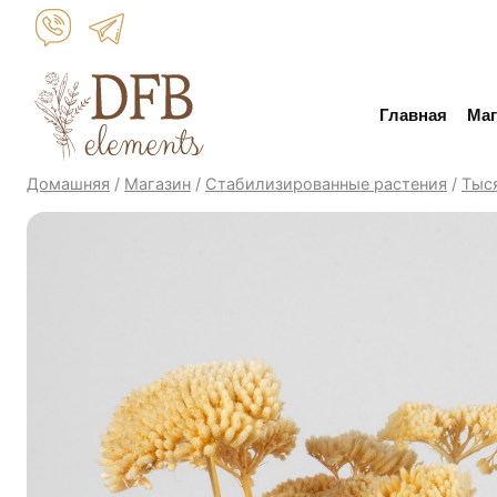
Перейти
к
контенту
Главная
Маг
Домашняя
/
Магазин
/
Стабилизированные растения
/
Тыс