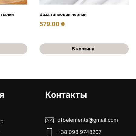
утылки
Ваза гипсовая черная
579.00
₴
В корзину
я
Контакты
dfbelements@gmail.com
ор
а
+38 098 9748207