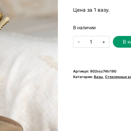
Цена за 1 вазу.
В наличии
Количество
В к
товара
Стеклянная
прозрачная
ваза-
Артикул:
902vsz74tr190
Категории:
Вазы
,
Стеклянные в
тюльпан