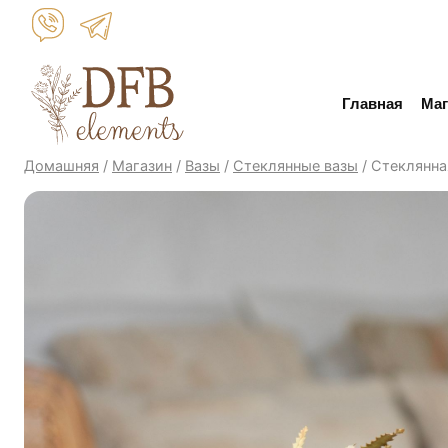
Перейти
к
контенту
Главная
Маг
Домашняя
/
Магазин
/
Вазы
/
Стеклянные вазы
/
Стеклянна