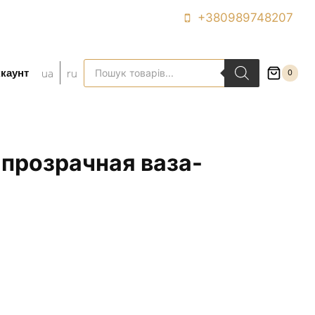
+380989748207
Поиск
ua
ru
каунт
0
товаров
прозрачная ваза-