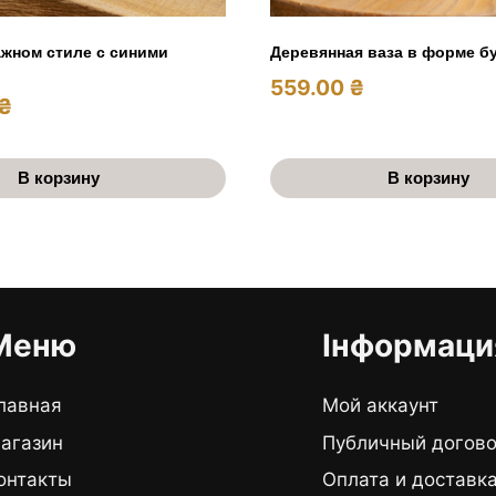
ажном стиле с синими
Деревянная ваза в форме б
559.00
₴
₴
В корзину
В корзину
Меню
Інформаци
лавная
Мой аккаунт
агазин
Публичный догов
онтакты
Оплата и доставк