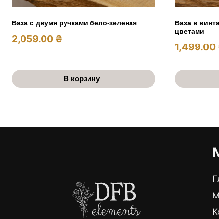
Ваза с двумя ручками бело-зеленая
Ваза в винт
цветами
2,059.00
₴
1,499.00
В корзину
Г
М
К