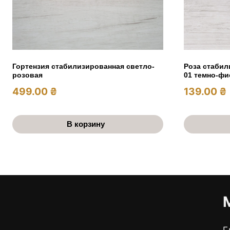
Гортензия стабилизированная светло-
Роза стабил
розовая
01 темно-фи
499.00
₴
139.00
₴
В корзину
Г