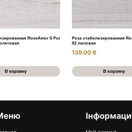
изированная RoseAmor S Pur
Роза стабилизированная Ro
олетовая
02 лиловая
139.00
₴
В корзину
В корзину
Меню
Інформаци
лавная
Мой аккаунт