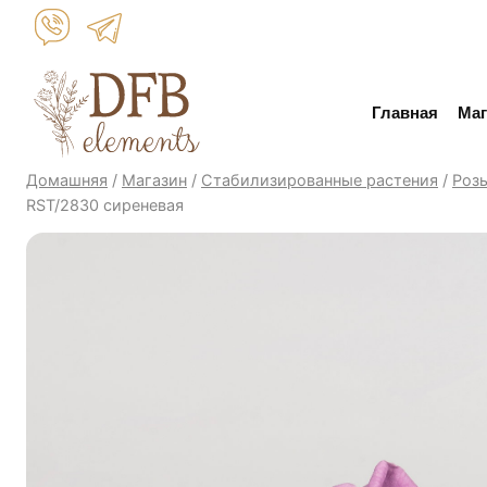
Перейти
к
контенту
Главная
Маг
Домашняя
/
Магазин
/
Стабилизированные растения
/
Роз
RST/2830 сиреневая