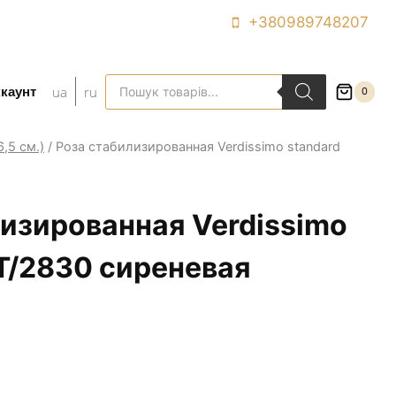
+380989748207
Поиск
ua
ru
каунт
0
товаров
,5 см.)
/
Роза стабилизированная Verdissimo standard
изированная Verdissimo
T/2830 сиреневая