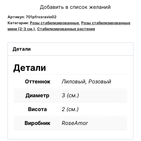
Роза
Добавить в список желаний
стабилизированная
RoseAmor
Артикул:
701pfrxsravio02
Категории:
Розы стабилизированные
,
Розы стабилизированные
XS
мини (2-3 см.)
,
Стабилизированные растения
Vio
02
Детали
лиловая
Детали
Оттеннок
Лиловый, Розовый
Диаметр
3 (см.)
Висота
2 (см.)
Виробник
RoseAmor