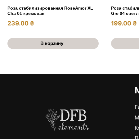
Роза стабилизированная RoseAmor XL
Роза стабил
Cha 01 кремовая
Gre 04 свет
239.00
₴
199.00
₴
В корзину
Г
М
К
П