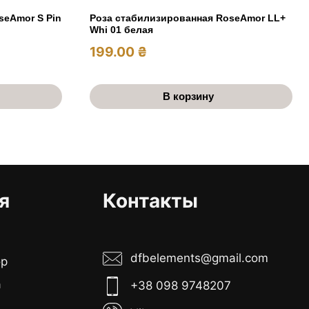
seAmor S Pin
Роза стабилизированная RoseAmor LL+
Whi 01 белая
199.00
₴
В корзину
я
Контакты
dfbelements@gmail.com
ор
а
+38 098 9748207