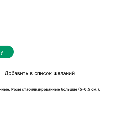
ну
Добавить в список желаний
я
анные
,
Розы стабилизированные большие (5-6,5 см.)
,