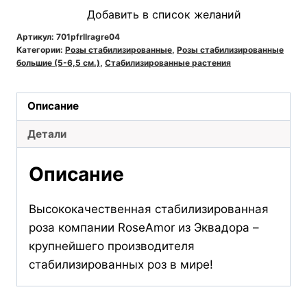
Добавить в список желаний
стабилизированная
RoseAmor
Артикул:
701pfrllragre04
Категории:
Розы стабилизированные
,
Розы стабилизированные
LL+
большие (5-6,5 см.)
,
Стабилизированные растения
Gre
04
Описание
светло-
зеленая
Детали
Описание
Высококачественная стабилизированная
роза компании RoseAmor из Эквадора –
крупнейшего производителя
стабилизированных роз в мире!