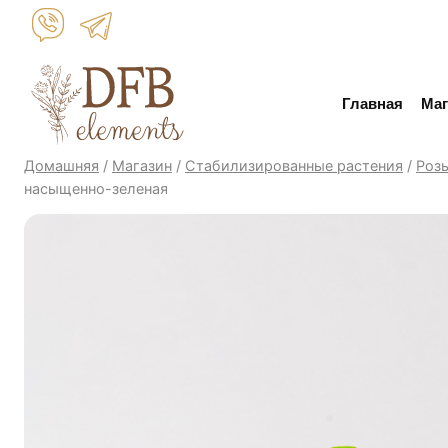
Перейти
к
контенту
Главная
Маг
Домашняя
/
Магазин
/
Стабилизированные растения
/
Роз
насыщенно-зеленая