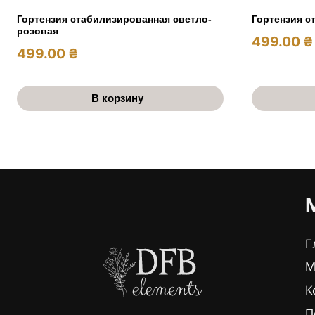
Гортензия стабилизированная светло-
Гортензия с
розовая
499.00
₴
499.00
₴
В корзину
Г
М
К
П