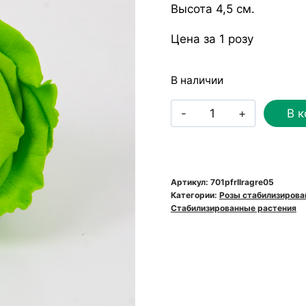
Высота 4,5 см.
Цена за 1 розу
В наличии
Количество
В к
товара
Роза
стабилизированна
RoseAmor
Артикул:
701pfrllragre05
Категории:
Розы стабилизиров
LL+
Стабилизированные растения
Gre
05
насыщенно-
зеленая