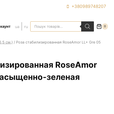
+380989748207
Поиск
ua
ru
каунт
0
товаров
,5 см.)
/
Роза стабилизированная RoseAmor LL+ Gre 05
лизированная RoseAmor
 насыщенно-зеленая