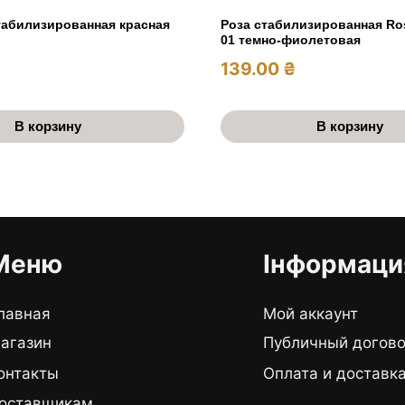
табилизированная красная
Роза стабилизированная Ro
01 темно-фиолетовая
139.00
₴
В корзину
В корзину
Меню
Інформаци
лавная
Мой аккаунт
агазин
Публичный догов
онтакты
Оплата и доставк
оставщикам