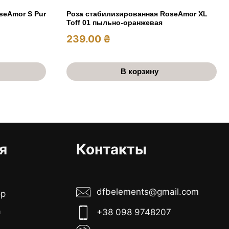
seAmor S Pur
Роза стабилизированная RoseAmor XL
Toff 01 пыльно-оранжевая
239.00
₴
В корзину
я
Контакты
dfbelements@gmail.com
ор
а
+38 098 9748207