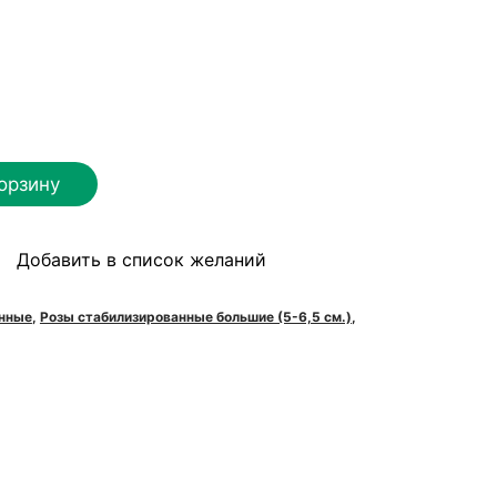
орзину
Добавить в список желаний
я
анные
,
Розы стабилизированные большие (5-6,5 см.)
,