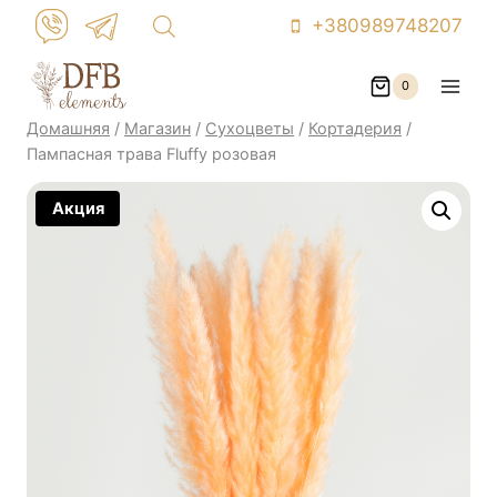
Перейти
+380989748207
к
контенту
0
Домашняя
/
Магазин
/
Сухоцветы
/
Кортадерия
/
Пампасная трава Fluffy розовая
Акция