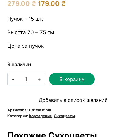
Первоначальная
Текущая
279.00
₴
179.00
₴
цена
цена:
Пучок – 15 шт.
составляла
179.00 ₴.
Высота 70 – 75 см.
279.00 ₴.
Цена за пучок
В наличии
Количество
В корзину
товара
Пампасная
Добавить в список желаний
трава
Fluffy
Артикул:
901dfcm15pin
Категории:
Кортадерия
,
Сухоцветы
розовая
Похожие Сухоцветы