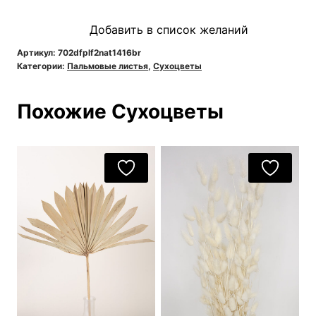
Пальмовый
Добавить в список желаний
лист
круглый
Артикул:
702dfplf2nat1416br
Категории:
Пальмовые листья
,
Сухоцветы
веер
натуральный
Похожие Сухоцветы
жженый
(ширина
14-
16
см)