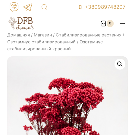
Перейти
+380989748207
к
контенту
0
Домашняя
/
Магазин
/
Стабилизированные растения
/
Озотамнус cтабилизированный
/
Озотамнус
стабилизированный красный