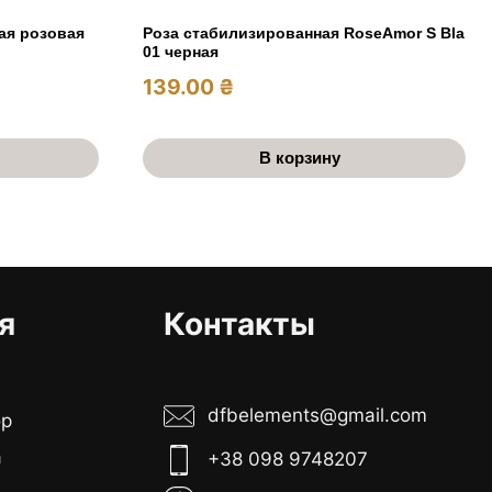
ая розовая
Роза стабилизированная RoseAmor S Bla
01 черная
139.00
₴
В корзину
я
Контакты
dfbelements@gmail.com
ор
а
+38 098 9748207