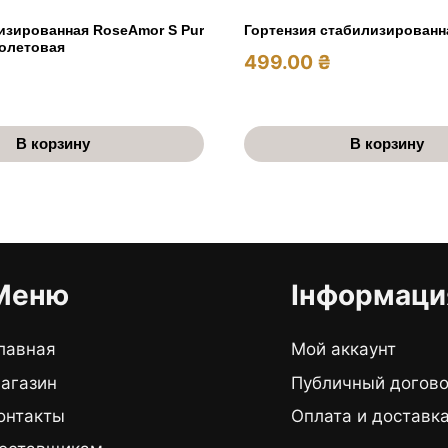
изированная RoseAmor S Pur
Гортензия стабилизированн
олетовая
499.00
₴
В корзину
В корзину
Меню
Інформаци
лавная
Мой аккаунт
агазин
Публичный догов
онтакты
Оплата и доставк