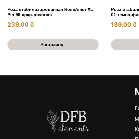
Роза стабилизированная RoseAmor XL
Роза стабил
Pin 99 ярко-розовая
01 темно-фи
239.00
₴
139.00
₴
В корзину
Г
М
К