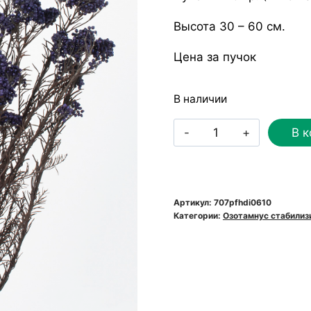
Высота 30 – 60 см.
Цена за пучок
В наличии
Количество
В к
товара
Озотамнус
стабилизированн
Verdissimo
Артикул:
707pfhdi0610
Категории:
Озотамнус cтабили
HDI/0610
темно-
фиолетовый