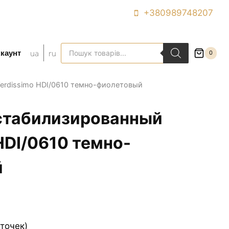
+380989748207
Поиск
ua
ru
каунт
0
товаров
erdissimo HDI/0610 темно-фиолетовый
стабилизированный
HDI/0610 темно-
й
еточек)