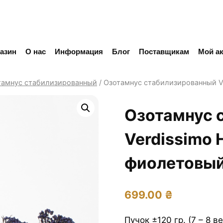
азин
О нас
Информация
Блог
Поставщикам
Мой ак
тамнус cтабилизированный
/
Озотамнус стабилизированный V
Озотамнус 
Verdissimo 
фиолетовы
699.00
₴
Пучок ±120 гр. (7 – 8 в