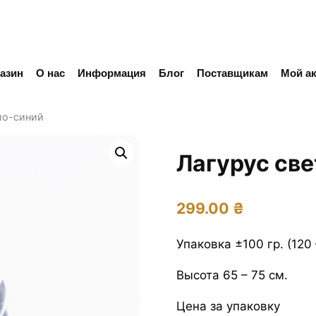
азин
О нас
Информация
Блог
Поставщикам
Мой ак
ло-синий
Лагурус св
299.00
₴
Упаковка ±100 гр. (120 
Высота 65 – 75 см.
Цена за упаковку