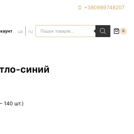
+380989748207
Поиск
ua
ru
каунт
0
товаров
етло-синий
– 140 шт.)