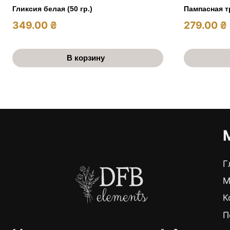
Гликсия белая (50 гр.)
Пампасная т
349.00
₴
279.00
₴
В корзину
Г
М
К
П