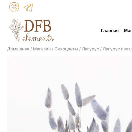
Перейти
к
контенту
Главная
Маг
Домашняя
/
Магазин
/
Сухоцветы
/
Лагурус
/
Лагурус свет