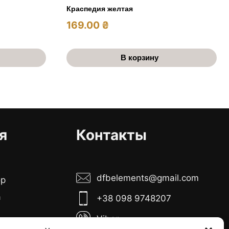
Краспедия желтая
169.00
₴
В корзину
я
Контакты
dfbelements@gmail.com
ор
а
+38 098 9748207
Viber
боты: