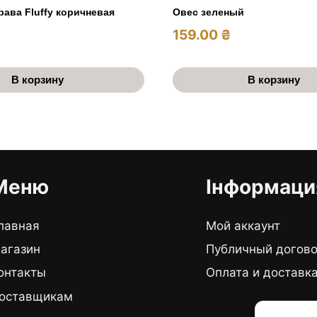
рава Fluffy коричневая
Овес зеленый
159.00
₴
В корзину
В корзину
Меню
Інформаци
лавная
Мой аккаунт
агазин
Публичный догов
онтакты
Оплата и доставк
оставщикам
График ра