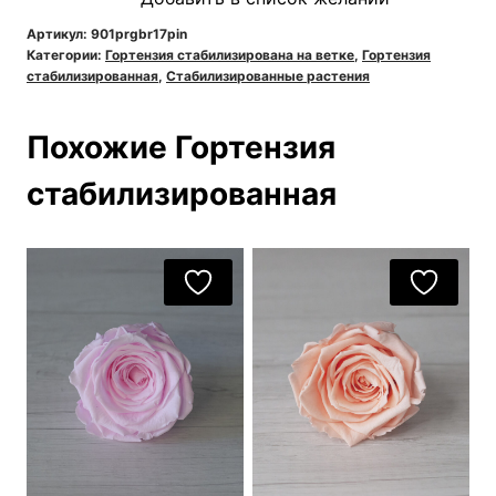
стабилизированная
широколистая
Артикул:
901prgbr17pin
Категории:
Гортензия стабилизирована на ветке
,
Гортензия
на
стабилизированная
,
Стабилизированные растения
ветке
розовая
Похожие Гортензия
стабилизированная