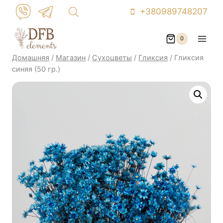
Перейти
+380989748207
к
контенту
0
Домашняя
/
Магазин
/
Сухоцветы
/
Гликсия
/
Гликсия
синяя (50 гр.)