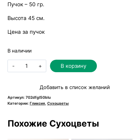
Пучок – 50 гр.
Высота 45 см.
Цена за пучок
В наличии
Количество
В корзину
товара
Гликсия
Добавить в список желаний
синяя
(50
Артикул:
702dfgl50blu
Категории:
Гликсия
,
Сухоцветы
гр.)
Похожие Сухоцветы