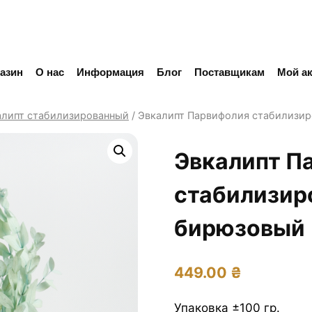
азин
О нас
Информация
Блог
Поставщикам
Мой ак
алипт стабилизированный
/
Эвкалипт Парвифолия стабилизи
Эвкалипт П
стабилизир
бирюзовый
449.00
₴
Упаковка ±100 гр.