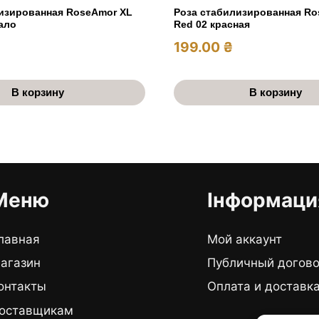
изированная RoseAmor XL
Роза стабилизированная Ro
ало
Red 02 красная
199.00
₴
В корзину
В корзину
Меню
Інформаци
лавная
Мой аккаунт
агазин
Публичный догов
онтакты
Оплата и доставк
оставщикам