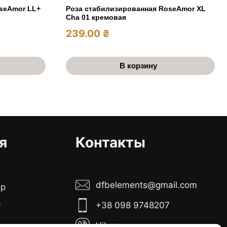
seAmor LL+
Роза стабилизированная RoseAmor XL
Cha 01 кремовая
239.00
₴
В корзину
я
Контакты
dfbelements@gmail.com
ор
а
+38 098 9748207
Viber