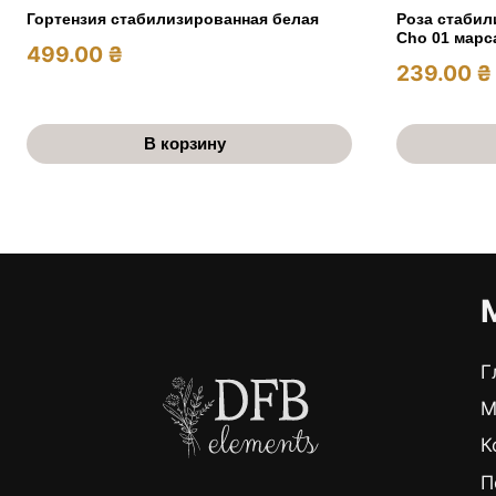
Роза стабил
Гортензия стабилизированная белая
Cho 01 марс
499.00
₴
239.00
₴
В корзину
Г
М
К
П