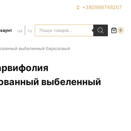
+380989748207
Поиск
ua
ru
каунт
0
товаров
рованный выбеленный бирюзовый
арвифолия
ованный выбеленный