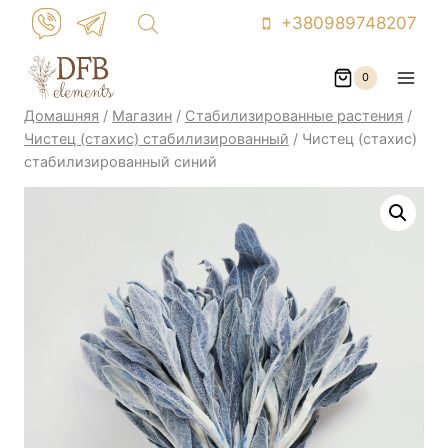
Перейти
+380989748207
к
контенту
0
Домашняя
/
Магазин
/
Стабилизированные растения
/
Чистец (стахис) стабилизированный
/
Чистец (стахис)
стабилизированный синий