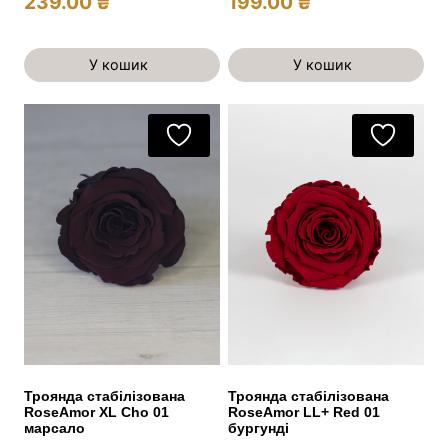
239.00
₴
199.00
₴
У кошик
У кошик
Троянда стабілізована
Троянда стабілізована
RoseAmor XL Cho 01
RoseAmor LL+ Red 01
марсало
бургунді