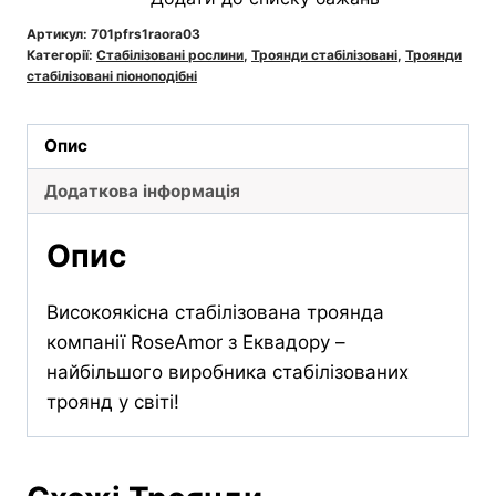
S
AL
Артикул:
701pfrs1raora03
Категорії:
Стабілізовані рослини
,
Троянди стабілізовані
,
Троянди
Ora
стабілізовані піоноподібні
03
піоноподібна
Опис
червоногаряча
кількість
Додаткова інформація
Опис
Високоякісна стабілізована троянда
компанії RoseAmor з Еквадору –
найбільшого виробника стабілізованих
троянд у світі!