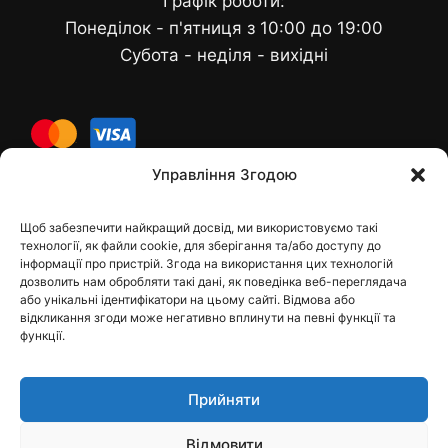
Графік роботи:
Понеділок - п'ятниця з 10:00 до 19:00
Субота - неділя - вихідні
cards
Управління Згодою
Щоб забезпечити найкращий досвід, ми використовуємо такі
Контакти
технології, як файли cookie, для зберігання та/або доступу до
інформації про пристрій. Згода на використання цих технологій
дозволить нам обробляти такі дані, як поведінка веб-переглядача
або унікальні ідентифікатори на цьому сайті. Відмова або
відкликання згоди може негативно вплинути на певні функції та
dfbelements@gmail.com
функції.
+38 098 9748207
Прийняти
Viber
Відмовити
Telegram